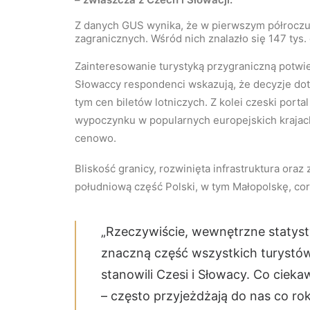
Z danych GUS wynika, że w pierwszym półroczu
zagranicznych. Wśród nich znalazło się 147 tys. 
Zainteresowanie turystyką przygraniczną potwi
Słowaccy respondenci wskazują, że decyzje dot
tym cen biletów lotniczych. Z kolei czeski port
wypoczynku w popularnych europejskich krajach
cenowo.
Bliskość granicy, rozwinięta infrastruktura oraz
południową część Polski, w tym Małopolskę, cora
„Rzeczywiście, wewnętrzne statyst
znaczną część wszystkich turystó
stanowili Czesi i Słowacy. Co cieka
– często przyjeżdżają do nas co rok