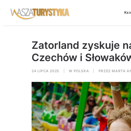
Ksi
Zatorland zyskuje n
Czechów i Słowakó
24 LIPCA 2025
|
W
POLSKA
|
PRZEZ
MARTA A