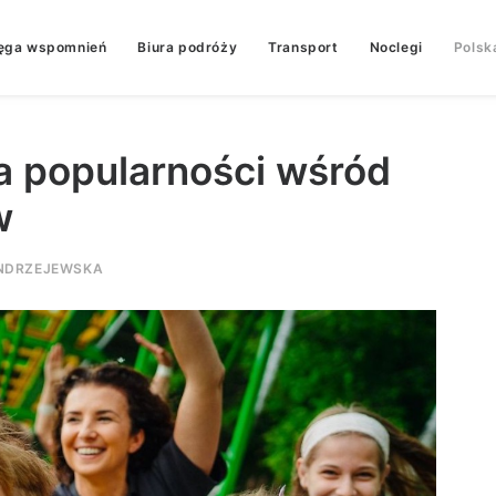
ęga wspomnień
Biura podróży
Transport
Noclegi
Polsk
a popularności wśród
w
NDRZEJEWSKA