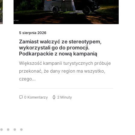
5 sierpnia 2026
Zamiast walczyć ze stereotypem,
wykorzystali go do promocji.
Podkarpackie z nową kampanią
Większość kampanii turystycznych próbuje
przekonać, że dany region ma wszystko,
czego…
0 Komentarzy
2 Minuty