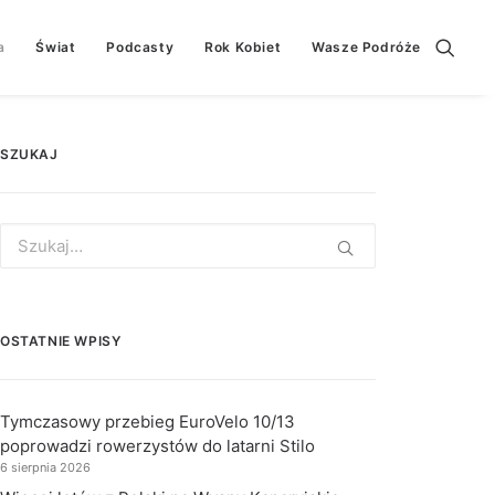
a
Świat
Podcasty
Rok Kobiet
Wasze Podróże
SZUKAJ
Search
for:
OSTATNIE WPISY
Tymczasowy przebieg EuroVelo 10/13
poprowadzi rowerzystów do latarni Stilo
6 sierpnia 2026