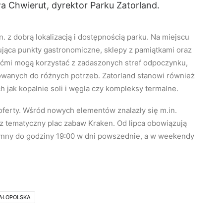
wa Chwierut, dyrektor Parku Zatorland.
. z dobrą lokalizacją i dostępnością parku. Na miejscu
ująca punkty gastronomiczne, sklepy z pamiątkami oraz
iećmi mogą korzystać z zadaszonych stref odpoczynku,
owanych do różnych potrzeb. Zatorland stanowi również
h jak kopalnie soli i węgla czy kompleksy termalne.
oferty. Wśród nowych elementów znalazły się m.in.
az tematyczny plac zabaw Kraken. Od lipca obowiązują
zynny do godziny 19:00 w dni powszednie, a w weekendy
AŁOPOLSKA