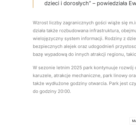
dzieci i dorosłych” – powiedziała E
Wzrost liczby zagranicznych gości wiąże się m.in
działa także rozbudowana infrastruktura, obejm
wielojęzyczny system informacji. Rodziny z dz
bezpiecznych alejek oraz udogodnień przystos
bazę wypadową do innych atrakcji regionu, takic
W sezonie letnim 2025 park kontynuuje rozwój 
karuzele, atrakcje mechaniczne, park linowy or
także wydłużone godziny otwarcia. Park jest c
do godziny 20:00.
M