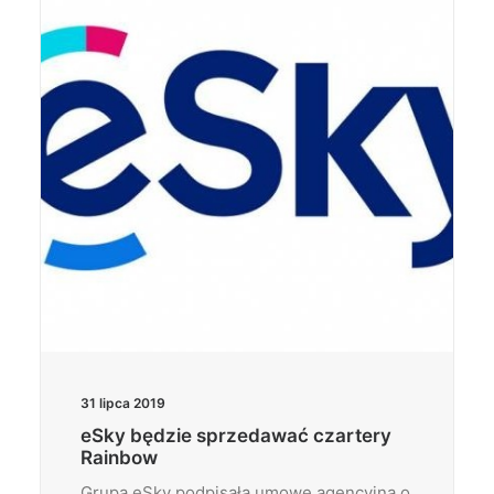
Wyszukiwanie
31 lipca 2019
eSky będzie sprzedawać czartery
Rainbow
Grupa eSky podpisała umowę agencyjną o