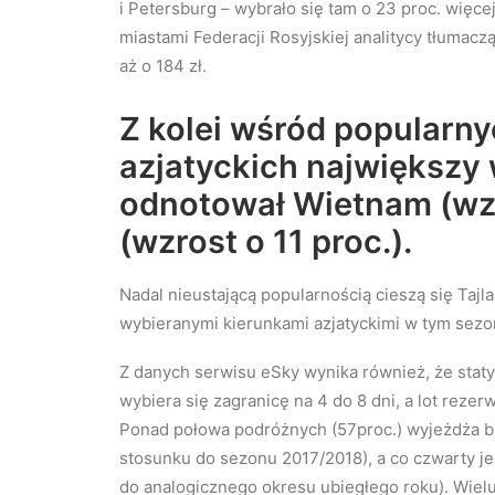
i Petersburg – wybrało się tam o 23 proc. więc
miastami Federacji Rosyjskiej analitycy tłumac
aż o 184 zł.
Z kolei wśród popularn
azjatyckich największy
odnotował Wietnam (wzro
(wzrost o 11 proc.).
Nadal nieustającą popularnością cieszą się Tajlan
wybieranymi kierunkami azjatyckimi w tym sezo
Z danych serwisu eSky wynika również, że stat
wybiera się zagranicę na 4 do 8 dni, a lot rez
Ponad połowa podróżnych (57proc.) wyjeżdża 
stosunku do sezonu 2017/2018), a co czwarty je
do analogicznego okresu ubiegłego roku). Wielu 