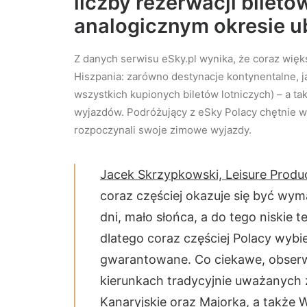
liczby rezerwacji biletó
analogicznym okresie u
Z danych serwisu eSky.pl wynika, że coraz więk
Hiszpania: zarówno destynacje kontynentalne, ja
wszystkich kupionych biletów lotniczych) – a t
wyjazdów. Podróżujący z eSky Polacy chętnie wyb
rozpoczynali swoje zimowe wyjazdy.
Jacek Skrzypkowski, Leisure Produc
coraz częściej okazuje się być w
dni, mało słońca, a do tego niskie 
dlatego coraz częściej Polacy wybie
gwarantowane. Co ciekawe, obserw
kierunkach tradycyjnie uważanych 
Kanaryjskie oraz Majorka, a także W