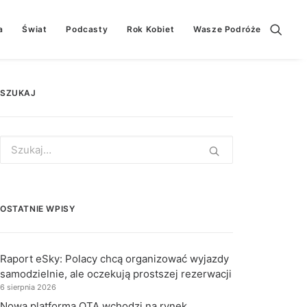
a
Świat
Podcasty
Rok Kobiet
Wasze Podróże
SZUKAJ
Search
for:
OSTATNIE WPISY
Raport eSky: Polacy chcą organizować wyjazdy
samodzielnie, ale oczekują prostszej rezerwacji
6 sierpnia 2026
Nowa platforma OTA wchodzi na rynek.