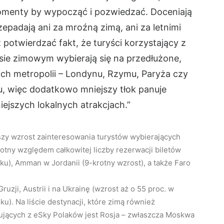
omenty by wypocząć i pozwiedzać. Doceniają
zepadają ani za mroźną zimą, ani za letnimi
 potwierdzać fakt, że turyści korzystający z
sie zimowym wybierają się na przedłużone,
h metropolii – Londynu, Rzymu, Paryża czy
nu, więc dodatkowo mniejszy tłok panuje
iejszych lokalnych atrakcjach.”
szy wzrost zainteresowania turystów wybierających
rotny względem całkowitej liczby rezerwacji biletów
ku), Amman w Jordanii (9-krotny wzrost), a także Faro
ruzji, Austrii i na Ukrainę (wzrost aż o 55 proc. w
). Na liście destynacji, które zimą również
jących z eSky Polaków jest Rosja – zwłaszcza Moskwa