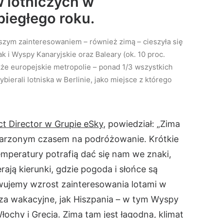
w lotniczych w
biegłego roku.
szym zainteresowaniem – również zimą – cieszyła się
k i Wyspy Kanaryjskie oraz Baleary (ok. 10 proc.
akże europejskie metropolie – ponad 1/3 wszystkich
ierali lotniska w Berlinie, jako miejsce z którego
t Director w Grupie eSky
, powiedział: „Zima
ymarzonym czasem na podróżowanie. Krótkie
temperatury potrafią dać się nam we znaki,
rają kierunki, gdzie pogoda i słońce są
ujemy wzrost zainteresowania lotami w
za wakacyjne, jak Hiszpania – w tym Wyspy
łochy i Grecja. Zima tam jest łagodna, klimat