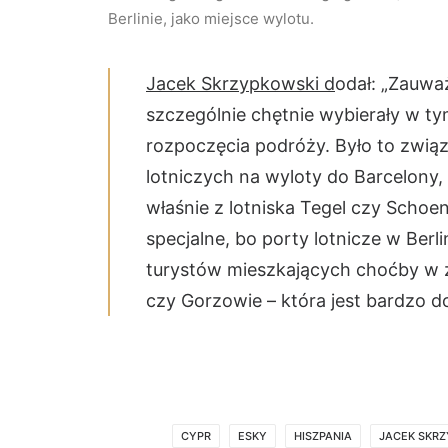
Berlinie, jako miejsce wylotu.
Jacek Skrzypkowski d
odał: „Zauważ
szczególnie chętnie wybierały w tym
rozpoczęcia podróży. Było to związ
lotniczych na wyloty do Barcelony, 
właśnie z lotniska Tegel czy Schoen
specjalne, bo porty lotnicze w Berl
turystów mieszkających choćby w z
czy Gorzowie – która jest bardzo d
CYPR
ESKY
HISZPANIA
JACEK SKR