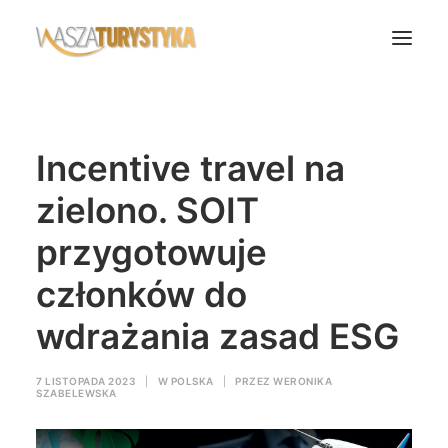
Księga wspomnień
Incentive travel na
Biura podróży
Transport
zielono. SOIT
Noclegi
przygotowuje
Polska
członków do
Świat
wdrażania zasad ESG
Podcasty
Rok Kobiet
7 LISTOPADA 2023
|
W
POLSKA
|
PRZEZ
WERONIKA
Wasze Podróże
SZABELEWSKA