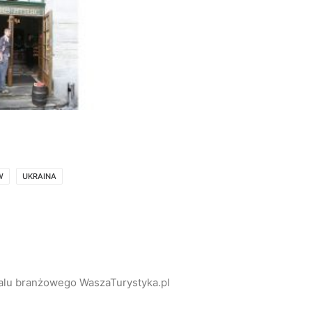
W
UKRAINA
alu branżowego WaszaTurystyka.pl