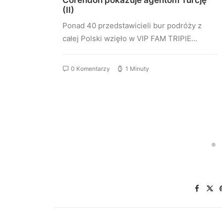
ykę.
Corendon pokazuje agentom Turcję
(II)
zysowej
Ponad 40 przedstawicieli bur podróży z
całej Polski wzięło w VIP FAM TRIPIE…
0 Komentarzy
1 Minuty