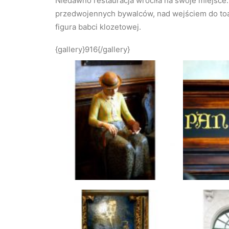
Niedawno restauracja wróciła na swoje miejsce.
przedwojennych bywalców, nad wejściem do toale
figura babci klozetowej.
{gallery}916{/gallery}