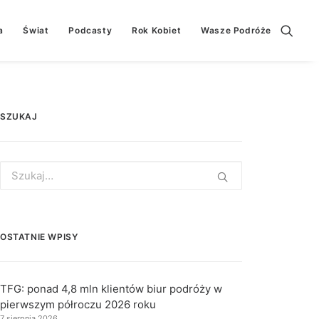
a
Świat
Podcasty
Rok Kobiet
Wasze Podróże
SZUKAJ
Search
for:
OSTATNIE WPISY
TFG: ponad 4,8 mln klientów biur podróży w
pierwszym półroczu 2026 roku
7 sierpnia 2026