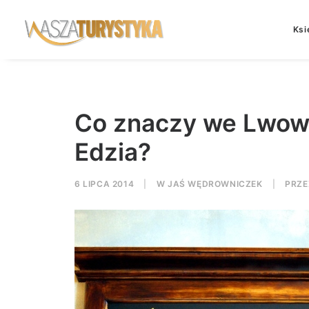
Ksi
Co znaczy we Lwowi
Edzia?
6 LIPCA 2014
|
W
JAŚ WĘDROWNICZEK
|
PRZ