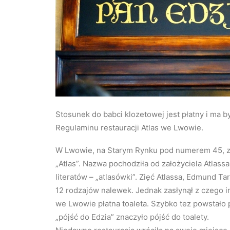
Stosunek do babci klozetowej jest płatny i ma by
Regulaminu restauracji Atlas we Lwowie.
W Lwowie, na Starym Rynku pod numerem 45, zn
„Atlas”. Nazwa pochodziła od założyciela Atlassa
literatów – „atlasówki”. Zięć Atlassa, Edmund Ta
12 rodzajów nalewek. Jednak zasłynął z czego i
we Lwowie płatna toaleta. Szybko tez powstało 
„pójść do Edzia” znaczyło pójść do toalety.