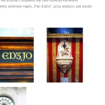
 Na ścianach pojawiły się reprodukcje karykatur
ty widnieje napis „Pan Edzio”, przy wejściu zaś siedzi