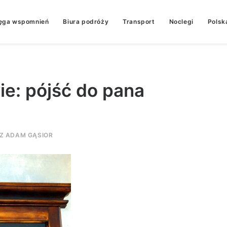
ęga wspomnień
Biura podróży
Transport
Noclegi
Polsk
e: pójść do pana
EZ
ADAM GĄSIOR