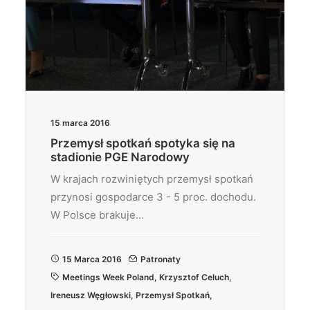
15 marca 2016
Przemysł spotkań spotyka się na
stadionie PGE Narodowy
W krajach rozwiniętych przemysł spotkań
przynosi gospodarce 3 - 5 proc. dochodu.
W Polsce brakuje…
15 Marca 2016
Patronaty
Meetings Week Poland
,
Krzysztof Celuch
,
Ireneusz Węgłowski
,
Przemysł Spotkań
,