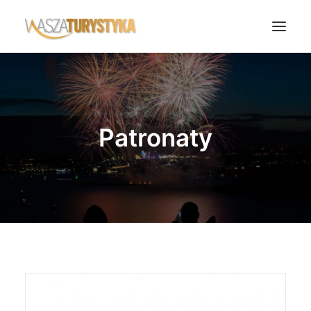
Księga wspomnień
Biura podróży
Patronaty
Transport
Noclegi
Polska
Świat
Podcasty
Rok Kobiet
Wasze Podróże