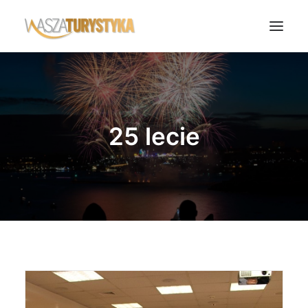
Księga wspomnień
Biura podróży
25 lecie
Transport
Noclegi
Polska
Świat
Podcasty
Rok Kobiet
Wasze Podróże