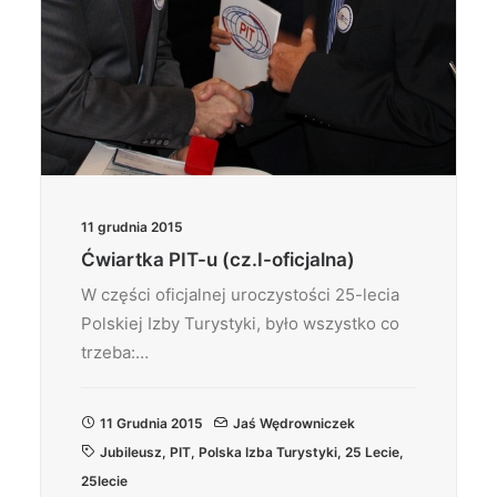
11 grudnia 2015
Ćwiartka PIT-u (cz.I-oficjalna)
W części oficjalnej uroczystości 25-lecia
Polskiej Izby Turystyki, było wszystko co
trzeba:…
11 Grudnia 2015
Jaś Wędrowniczek
Jubileusz
,
PIT
,
Polska Izba Turystyki
,
25 Lecie
,
25lecie