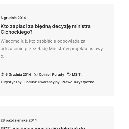
6 grudnia 2014
Kto zapłaci za błędną decyzję ministra
Cichockiego?
Wiadomo już, kto osobiście odpowiada za
odrzucenie przez Radę Ministrów projektu ustawy
o…
6 Grudnia 2014
Opinie I Porady
MSiT
,
Turystyczny Fundusz Gwarancyjny
,
Prawo Turystyczne
28 października 2014
POT: wszyscy muszą się dołożyć do