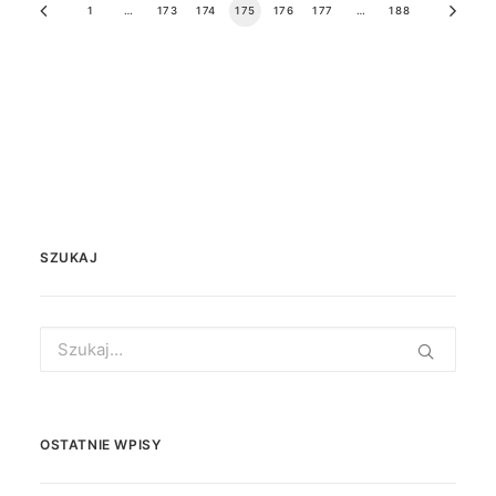
1
…
173
174
175
176
177
…
188
SZUKAJ
Search
for:
OSTATNIE WPISY