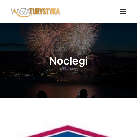
Księga wspomnień
Biura podróży
Noclegi
Transport
Noclegi
Polska
Świat
Podcasty
Rok Kobiet
Wasze Podróże