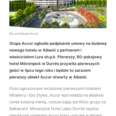
Wyszukiwanie
fot. archiwum Accor
Grupa Accor ogłosiła podpisanie umowy na budowę
nowego hotelu w Albanii z partnerem i
właścicielem Lura sh.p.k. Pierwszy, 80-pokojowy
hotel Mövenpick w Durrës przywita pierwszych
gości w lipcu tego roku i będzie to zarazem
pierwszy obiekt Accor otwarty w Albanii.
Poza ogłoszonymi wcześniej pierwszymi hotelami
MGallery i ibis Styles, Accor wprowadza na albański
rynek kolejną markę, rozszerzając portfolio grupy na
Bałkanach. Mövenpick Hotel Lalez Durrës będzie
pierwszym obiektem Accor klasy upscale w Albanii.