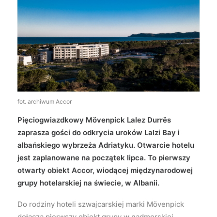
Wyszukiwanie
fot. archiwum Accor
Pięciogwiazdkowy Mövenpick Lalez Durrës
zaprasza gości do odkrycia uroków Lalzi Bay i
albańskiego wybrzeża Adriatyku. Otwarcie hotelu
jest zaplanowane na początek lipca. To pierwszy
otwarty obiekt Accor, wiodącej międzynarodowej
grupy hotelarskiej na świecie, w Albanii.
Do rodziny hoteli szwajcarskiej marki Mövenpick
dołącza pierwszy obiekt grupy w nadmorskiej