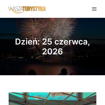
Księga wspomnień
Biura podróży
Dzień: 25 czerwca,
Transport
2026
Noclegi
Polska
Świat
Podcasty
Rok Kobiet
Wasze Podróże