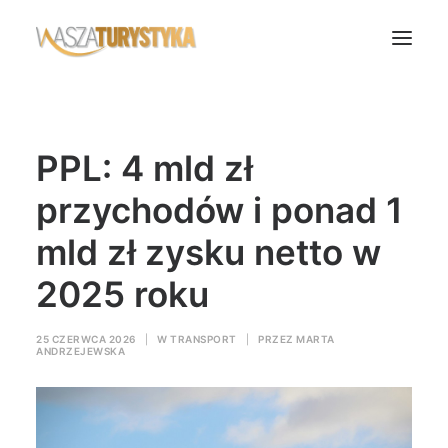
Księga wspomnień
PPL: 4 mld zł
Biura podróży
Transport
przychodów i ponad 1
Noclegi
mld zł zysku netto w
Polska
2025 roku
Świat
Podcasty
25 CZERWCA 2026
|
W
TRANSPORT
|
PRZEZ
MARTA
ANDRZEJEWSKA
Rok Kobiet
Wasze Podróże