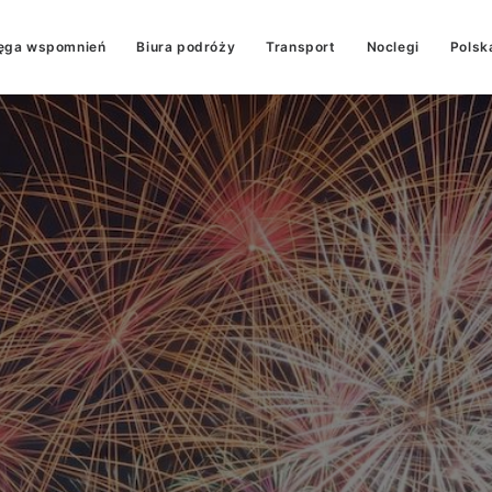
ęga wspomnień
Biura podróży
Transport
Noclegi
Polsk