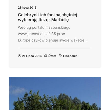
21 lipca 2016
Celebryci i ich fani najchętniej
wybierają Ibizę i Marbellę
Według portalu hiszpańskiego
www.jetcost.es, aż 35 proc
Europejczyków planuje swoje wakacje…
21 Lipca 2016
Świat
Hiszpania