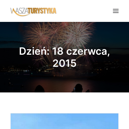
Księga wspomnień
Biura podróży
Dzień: 18 czerwca,
Transport
2015
Noclegi
Polska
Świat
Podcasty
Rok Kobiet
Wasze Podróże