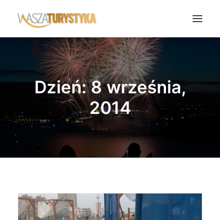
Księga wspomnień
Biura podróży
Dzień: 8 września,
Transport
2014
Noclegi
Polska
Świat
Podcasty
Rok Kobiet
Wasze Podróże