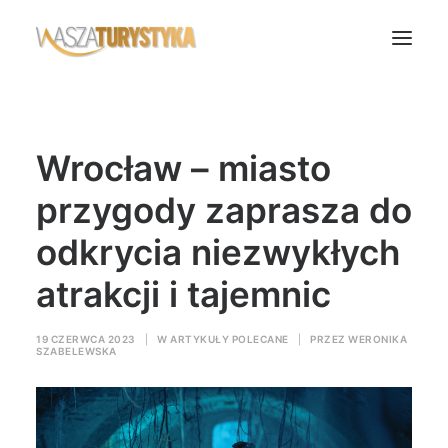
Księga wspomnień
Wrocław – miasto
Biura podróży
Transport
przygody zaprasza do
Noclegi
odkrycia niezwykłych
Polska
atrakcji i tajemnic
Świat
Podcasty
19 CZERWCA 2023
|
W
ARTYKUŁY POLECANE
|
PRZEZ
WERONIKA
SZABELEWSKA
Rok Kobiet
Wasze Podróże