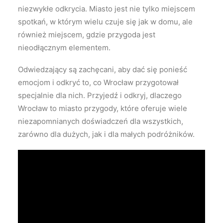
niezwykłe odkrycia. Miasto jest nie tylko miejscem
spotkań, w którym wielu czuje się jak w domu, ale
również miejscem, gdzie przygoda jest
nieodłącznym elementem.
Odwiedzający są zachęcani, aby dać się ponieść
emocjom i odkryć to, co Wrocław przygotował
specjalnie dla nich. Przyjedź i odkryj, dlaczego
Wrocław to miasto przygody, które oferuje wiele
niezapomnianych doświadczeń dla wszystkich,
zarówno dla dużych, jak i dla małych podróżników.