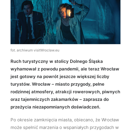
Wyszukiwanie
fot. archiwum visitWroclaw.eu
Ruch turystyczny w stolicy Dolnego Śląska
wyhamował z powodu pandemii, ale teraz Wrocław
jest gotowy na powrót jeszcze większej liczby
turystów. Wrocław – miasto przygody, pełne
rodzinnej atmosfery, atrakcji rowerowych, piwnych
oraz tajemniczych zakamarków – zaprasza do
przeżycia niezapomnianych doświadczeń.
Po okresie zamknięcia miasta, obiecano, że Wrocław
może spełnić marzenia o wspaniałych przygodach w