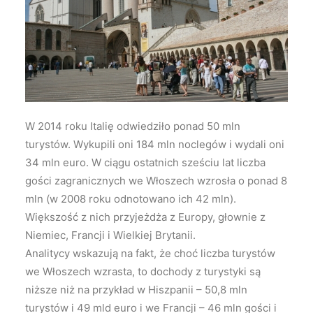
Wyszukiwanie
W 2014 roku Italię odwiedziło ponad 50 mln
turystów. Wykupili oni 184 mln noclegów i wydali oni
34 mln euro.
W ciągu ostatnich sześciu lat liczba
gości zagranicznych we Włoszech wzrosła o ponad 8
mln (w 2008 roku odnotowano ich 42 mln).
Większość z nich przyjeżdża z Europy, głownie z
Niemiec, Francji i Wielkiej Brytanii.
Analitycy wskazują na fakt, że choć liczba turystów
we Włoszech wzrasta, to dochody z turystyki są
niższe niż na przykład w Hiszpanii – 50,8 mln
turystów i 49 mld euro i we Francji – 46 mln gości i