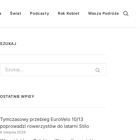
a
Świat
Podcasty
Rok Kobiet
Wasze Podróże
SZUKAJ
Search
for:
OSTATNIE WPISY
Tymczasowy przebieg EuroVelo 10/13
poprowadzi rowerzystów do latarni Stilo
6 sierpnia 2026