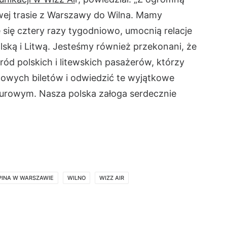
ej trasie z Warszawy do Wilna. Mamy
 się cztery razy tygodniowo, umocnią relacje
ską i Litwą. Jesteśmy również przekonani, że
ód polskich i litewskich pasażerów, którzy
towych biletów i odwiedzić te wyjątkowe
turowym. Nasza polska załoga serdecznie
PINA W WARSZAWIE
WILNO
WIZZ AIR