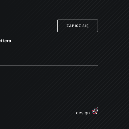
ttera
design
j