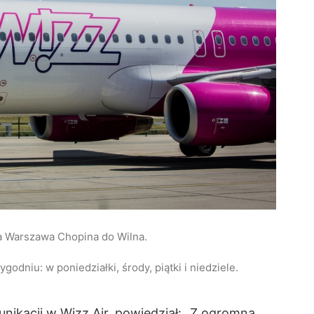
ska Warszawa Chopina do Wilna.
ygodniu: w poniedziałki, środy, piątki i niedziele.
nikacji w Wizz Ai
r, powiedział: „Z ogromną