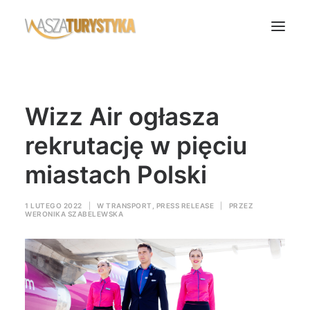
Księga wspomnień
Wizz Air ogłasza
Biura podróży
Transport
rekrutację w pięciu
Noclegi
miastach Polski
Polska
Świat
1 LUTEGO 2022
|
W
TRANSPORT
,
PRESS RELEASE
|
PRZEZ
WERONIKA SZABELEWSKA
Podcasty
Rok Kobiet
Wasze Podróże