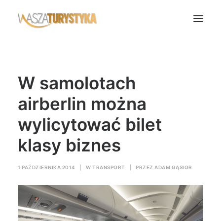
Księga wspomnień
W samolotach
Biura podróży
Transport
airberlin można
Noclegi
wylicytować bilet
Polska
klasy biznes
Świat
Podcasty
1 PAŹDZIERNIKA 2014
|
W
TRANSPORT
|
PRZEZ
ADAM GĄSIOR
Rok Kobiet
Wasze Podróże