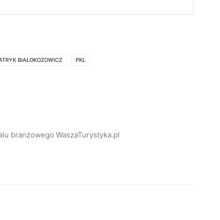
ATRYK BIAŁOKOZOWICZ
PKL
alu branżowego WaszaTurystyka.pl