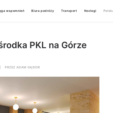
ęga wspomnień
Biura podróży
Transport
Noclegi
Polsk
środka PKL na Górze
|
PRZEZ
ADAM GĄSIOR