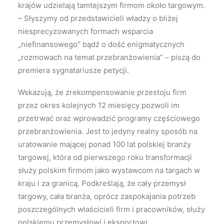
krajów udzielają tamtejszym firmom około targowym.
– Słyszymy od przedstawicieli władzy o bliżej
niesprecyzowanych formach wsparcia
„niefinansowego” bądź o dość enigmatycznych
„rozmowach na temat przebranżowienia” – piszą do
premiera sygnatariusze petycji.
Wskazują, że zrekompensowanie przestoju firm
przez okres kolejnych 12 miesięcy pozwoli im
przetrwać oraz wprowadzić programy częściowego
przebranżowienia. Jest to jedyny realny sposób na
uratowanie mającej ponad 100 lat polskiej branży
targowej, która od pierwszego roku transformacji
służy polskim firmom jako wystawcom na targach w
kraju i za granicą. Podkreślają, że cały przemysł
targowy, cała branża, oprócz zaspokajania potrzeb
poszczególnych właścicieli firm i pracowników, służy
polskiemu przemysłowi i eksportowi.