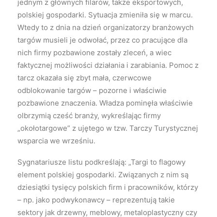
jednym z głównych filarów, także eksportowych,
polskiej gospodarki. Sytuacja zmieniła się w marcu.
Wtedy to z dnia na dzień organizatorzy branżowych
targów musieli je odwołać, przez co pracujące dla
nich firmy pozbawione zostały zleceń, a wiec
faktycznej możliwości działania i zarabiania. Pomoc z
tarcz okazała się zbyt mała, czerwcowe
odblokowanie targów – pozorne i właściwie
pozbawione znaczenia. Władza pominęła właściwie
olbrzymią cześć branży, wykreślając firmy
„okołotargowe” z ujętego w tzw. Tarczy Turystycznej
wsparcia we wrześniu.
Sygnatariusze listu podkreślają: „Targi to flagowy
element polskiej gospodarki. Związanych z nim są
dziesiątki tysięcy polskich firm i pracowników, którzy
– np. jako podwykonawcy – reprezentują takie
sektory jak drzewny, meblowy, metaloplastyczny czy