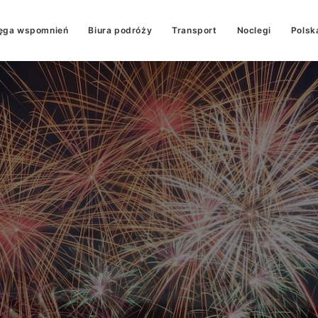
ęga wspomnień
Biura podróży
Transport
Noclegi
Polsk