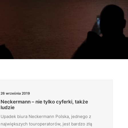
26 września 2019
Neckermann – nie tylko cyferki, także
ludzie
Upadek biura Neckermann Polska, jednego z
największych touroperatorów, jest bardzo złą