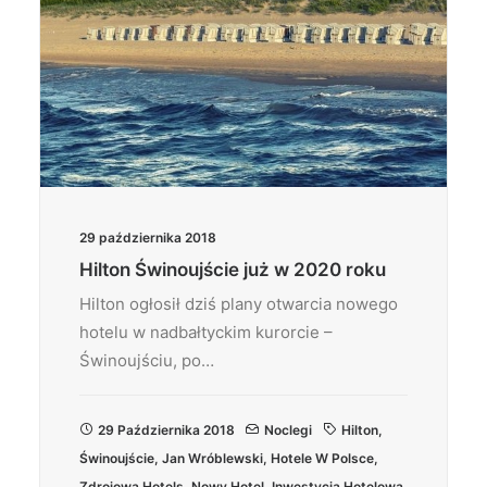
29 października 2018
Hilton Świnoujście już w 2020 roku
Hilton ogłosił dziś plany otwarcia nowego
hotelu w nadbałtyckim kurorcie –
Świnoujściu, po…
29 Października 2018
Noclegi
Hilton
,
Świnoujście
,
Jan Wróblewski
,
Hotele W Polsce
,
Zdrojowa Hotels
,
Nowy Hotel
,
Inwestycja Hotelowa