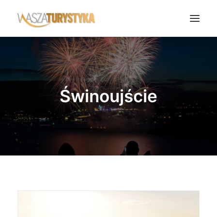
Księga wspomnień
Biura podróży
Świnoujście
Transport
Noclegi
Polska
Świat
Podcasty
Rok Kobiet
Wasze Podróże