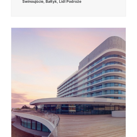
Świnoujście
,
Bałtyk
,
Lidl Podroże