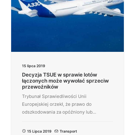
15 lipca 2019
Decyzja TSUE w sprawie lotów
łączonych może wywołać sprzeciw
przewoźników
Trybunał Sprawiedliwości Unii
Europejskiej orzekł, że prawo do
odszkodowania za opóźniony lub…
15 Lipca 2019
Transport