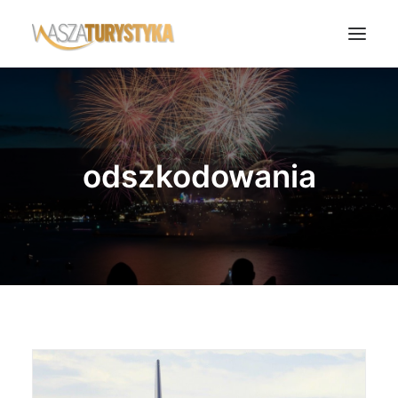
Księga wspomnień
Biura podróży
odszkodowania
Transport
Noclegi
Polska
Świat
Podcasty
Rok Kobiet
Wasze Podróże