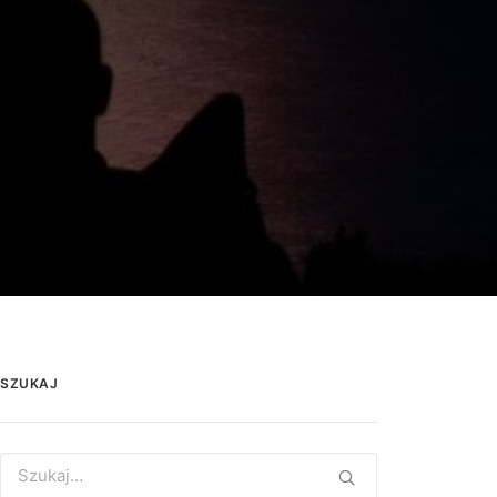
SZUKAJ
Search
for: