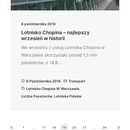
6 października 2016
Lotnisko Chopina – najlepszy
wrzesień w historii
We wrześniu z usług Lotniska Chopina w
Warszawie skorzystało ponad 1,3 mln
pasażerów, o 14,8…
6 Października 2016
Transport
Lotnisko Chopina W Warszawie
,
Liczba Pasażerów
,
Lotniska Polskie
1
…
17
18
19
20
21
…
26