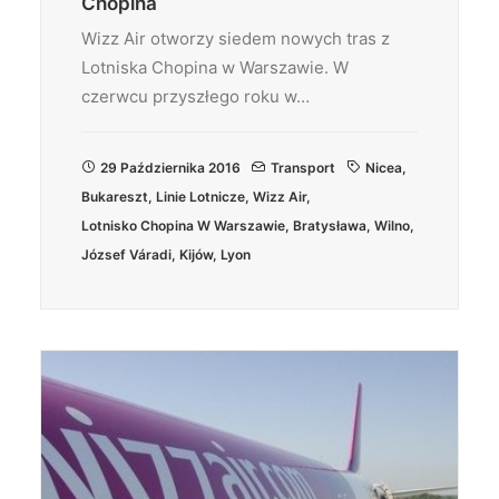
Chopina
Wizz Air otworzy siedem nowych tras z
Lotniska Chopina w Warszawie. W
czerwcu przyszłego roku w…
29 Października 2016
Transport
Nicea
,
Bukareszt
,
Linie Lotnicze
,
Wizz Air
,
Lotnisko Chopina W Warszawie
,
Bratysława
,
Wilno
,
József Váradi
,
Kijów
,
Lyon