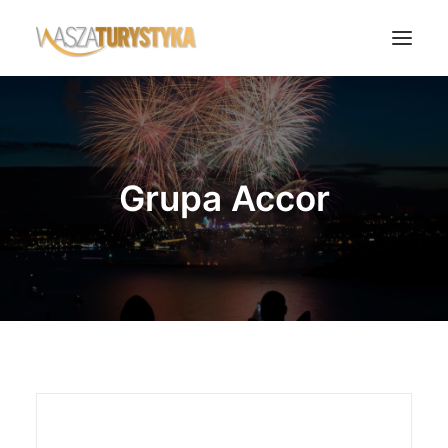
Księga wspomnień
Biura podróży
Grupa Accor
Transport
Noclegi
Polska
Świat
Podcasty
Rok Kobiet
Wasze Podróże