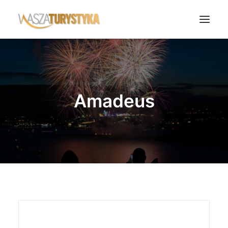
Księga wspomnień
Biura podróży
Amadeus
Transport
Noclegi
Polska
Świat
Podcasty
Rok Kobiet
Wasze Podróże