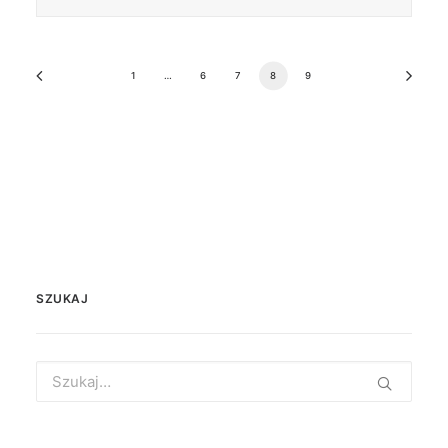
1
…
6
7
8
9
SZUKAJ
Search
for: