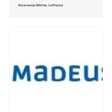
Rezerwacje Biletów
,
Lutfhansa