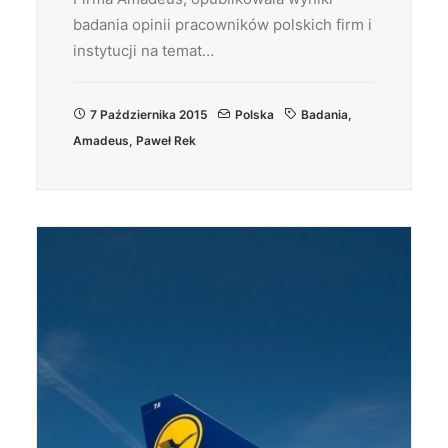
badania opinii pracowników polskich firm i
instytucji na temat…
7 Października 2015
Polska
Badania
,
Amadeus
,
Paweł Rek