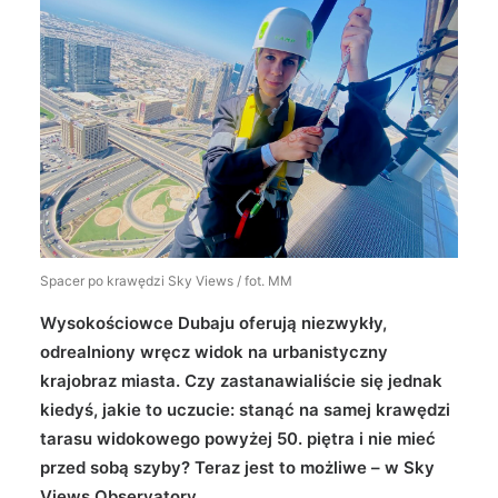
Wyszukiwanie
Spacer po krawędzi Sky Views / fot. MM
Wysokościowce Dubaju oferują niezwykły,
odrealniony wręcz widok na urbanistyczny
krajobraz miasta. Czy zastanawialiście się jednak
kiedyś, jakie to uczucie: stanąć na samej krawędzi
tarasu widokowego powyżej 50. piętra i nie mieć
przed sobą szyby? Teraz jest to możliwe – w Sky
Views Observatory.