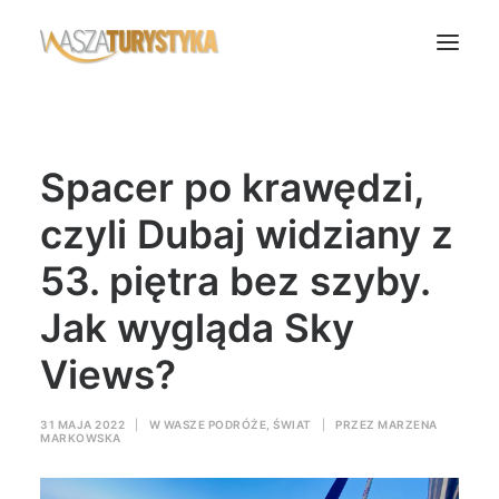
Księga wspomnień
Spacer po krawędzi,
Biura podróży
Transport
czyli Dubaj widziany z
Noclegi
53. piętra bez szyby.
Polska
Jak wygląda Sky
Świat
Views?
Podcasty
Rok Kobiet
31 MAJA 2022
|
W
WASZE PODRÓŻE
,
ŚWIAT
|
PRZEZ
MARZENA
Wasze Podróże
MARKOWSKA