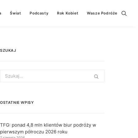
a
Świat
Podcasty
Rok Kobiet
Wasze Podróże
SZUKAJ
Search
for:
OSTATNIE WPISY
TFG: ponad 4,8 mln klientów biur podróży w
pierwszym półroczu 2026 roku
7 sierpnia 2026