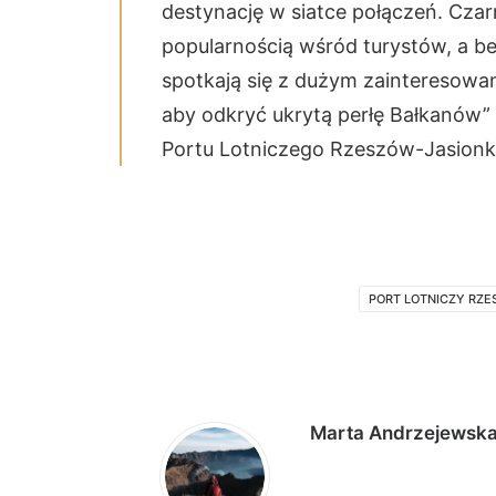
destynację w siatce połączeń. Czarn
popularnością wśród turystów, a b
spotkają się z dużym zainteresowa
aby odkryć ukrytą perłę Bałkanów
Portu Lotniczego Rzeszów-Jasionk
PORT LOTNICZY RZ
Marta Andrzejewsk