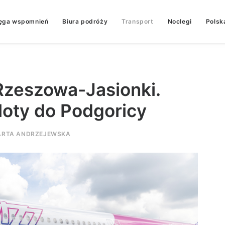
ęga wspomnień
Biura podróży
Transport
Noclegi
Polsk
Rzeszowa-Jasionki.
loty do Podgoricy
RTA ANDRZEJEWSKA