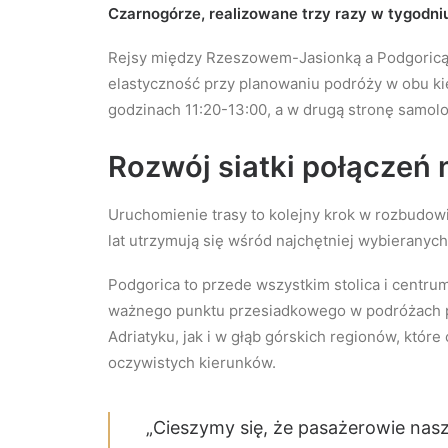
Czarnogórze, realizowane trzy razy w tygodniu: 
Rejsy między Rzeszowem-Jasionką a Podgoricą o
elastyczność przy planowaniu podróży w obu k
godzinach 11:20-13:00, a w drugą stronę samolo
Rozwój siatki połączeń
Uruchomienie trasy to kolejny krok w rozbudowie
lat utrzymują się wśród najchętniej wybieranyc
Podgorica to przede wszystkim stolica i centrum
ważnego punktu przesiadkowego w podróżach po
Adriatyku, jak i w głąb górskich regionów, które
oczywistych kierunków.
„Cieszymy się, że pasażerowie nasz