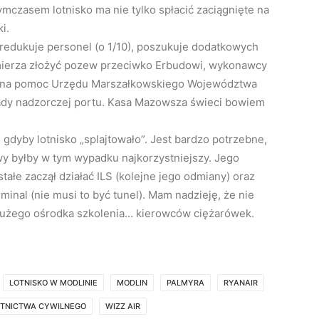
Tymczasem lotnisko ma nie tylko spłacić zaciągnięte na
i.
 redukuje personel (o 1/10), poszukuje dodatkowych
amierza złożyć pozew przeciwko Erbudowi, wykonawcy
yć na pomoc Urzędu Marszałkowskiego Województwa
rady nadzorczej portu. Kasa Mazowsza świeci bowiem
gdyby lotnisko „splajtowało”. Jest bardzo potrzebne,
y byłby w tym wypadku najkorzystniejszy. Jego
tałe zaczął działać ILS (kolejne jego odmiany) oraz
nal (nie musi to być tunel). Mam nadzieję, że nie
 dużego ośrodka szkolenia… kierowców ciężarówek.
LOTNISKO W MODLINIE
MODLIN
PALMYRA
RYANAIR
OTNICTWA CYWILNEGO
WIZZ AIR