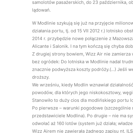
samolotów pasażerskich, do 23 października, obs
lądowań.
W Modlinie szykują się już na przyjęcie milio
działania portu, tj. od 15 VII 2012 r.) lotnisko ob
2014 r. przybędzie nowe połączenie z Mazowsza 
Alicante i Salonik. I na tym kończą się chyba d
Z drugiej strony bowiem, Wizz Air nie zamierza 
bez ogródek: Do lotniska w Modlinie nadal trudno
znacznie podwyższa koszty podróży.(…) Jeśli w
droższy.
We wrześniu, kiedy Modlin wznawiał działalność
powodów, dla których jego niskokosztowy, węgie
Stanowiło to duży cios dla modlińskiego portu l
Po pierwsze – warunki pogodowe (szczególnie ni
przedstawiciele Modlina). Po drugie – nie ma s
odwołać aż 160 lotów (system już działa; władz
Wizz Airem nie zawierała żadnego zapisu nt. ILS