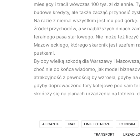
miesięcy i tracił wówczas 100 tys. zł dziennie. 
budowę kredyty, ale także zacząć przynosić zysk
Na razie z niemal wszystkim jest mu pod górkę:
źródeł przychodów, a w najbliższych dniach z
feralnego pasa startowego. Nie może też licz
Mazowieckiego, którego skarbnik jest szefem 
pustkami.
Byłoby wielką szkodą dla Warszawy i Mazowsza, 
choć nie do końca wiadomo, jak model biznesow
atrakcyjność z pewnością by wzrosła, gdyby na s
gdyby doprowadzono tory kolejowe pod sam termi
skończy się na planach urządzenia na lotnisku
ALICANTE
IRAK
LINIE LOTNICZE
LOTNISKA
TRANSPORT
URZĄD L