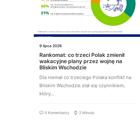
9 lipca 2026
Rankomat: co trzeci Polak zmienił
.
wakacyjne plany przez wojnę na
ują
Bliskim Wschodzie
Dla niemal co trzeciego Polaka konflikt na
co
Bliskim Wschodzie stał się czynnikiem,
k
który…
0 Komentarzy
2 Minuty