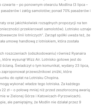
 czwarte – po ponownym otwarciu Modlina (3 lipca –
je pasażerów i załóg samolotów; ponad 70% pasażerów i
raty oraz jakichkolwiek rozsądnych propozycji na ten
 konieczności przekierowań samolotów). Lotnisko uznaje
owawcze linii lotniczych”. Zarząd spółki uważa też, że
erwała umowę handlową z lotniskiem, która została
wych roszczeniach (odszkodowaniu) również Ryanaira
 które wysunął Wizz Air. Lotnisko gotowe jest do
 ścianą. Świadczył o tym komunikat, wydany 23 lipca,
ina zaproponował przewoźnikowi zniżki, które
nku do opłat na Lotnisku Chopina.
e mogą wykonać władze tego lotniska. Za każdego
22 zł – o połowę mniej niż przed zeszłoroczną awarią
ynie w Zielonej Górze i Katowicach-Pyrzowicach).
ie, ale pamiętajmy, że Modlin nie działał przez 9