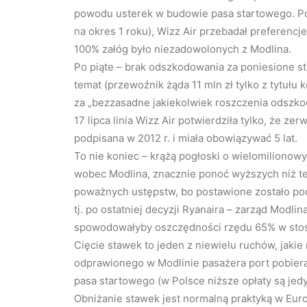
powodu usterek w budowie pasa startowego. Po
na okres 1 roku), Wizz Air przebadał preferenc
100% załóg było niezadowolonych z Modlina.
Po piąte – brak odszkodowania za poniesione st
temat (przewoźnik żąda 11 mln zł tylko z tytułu
za „bezzasadne jakiekolwiek roszczenia odszkod
17 lipca linia Wizz Air potwierdziła tylko, że z
podpisana w 2012 r. i miała obowiązywać 5 lat.
To nie koniec – krążą pogłoski o wielomiliono
wobec Modlina, znacznie ponoć wyższych niż te,
poważnych ustępstw, bo postawione zostało pod
tj. po ostatniej decyzji Ryanaira – zarząd Modl
spowodowałyby oszczędności rzędu 65% w stosu
Cięcie stawek to jeden z niewielu ruchów, jaki
odprawionego w Modlinie pasażera port pobiera 
pasa startowego (w Polsce niższe opłaty są jed
Obniżanie stawek jest normalną praktyką w Europ