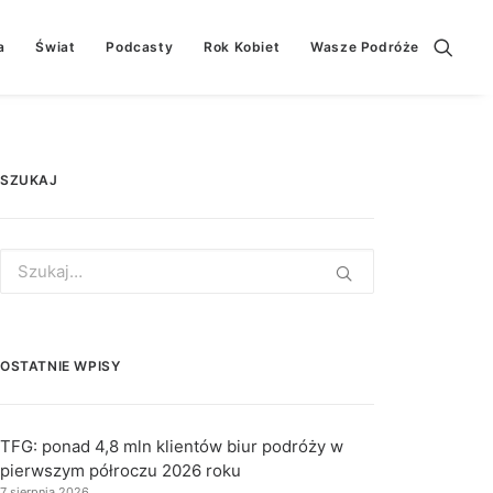
a
Świat
Podcasty
Rok Kobiet
Wasze Podróże
SZUKAJ
Search
for:
OSTATNIE WPISY
TFG: ponad 4,8 mln klientów biur podróży w
pierwszym półroczu 2026 roku
7 sierpnia 2026