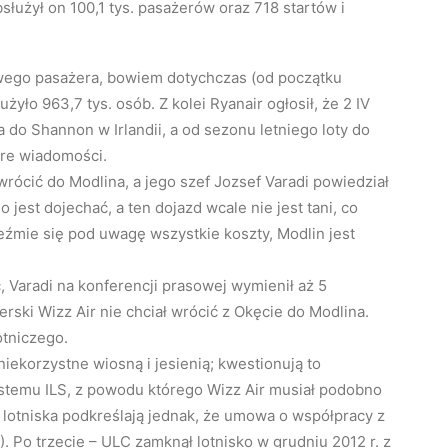
łużył on 100,1 tys. pasażerów oraz 718 startów i
nowego pasażera, bowiem dotychczas (od początku
służyło 963,7 tys. osób. Z kolei Ryanair ogłosił, że 2 IV
do Shannon w Irlandii, a od sezonu letniego loty do
obre wiadomości.
wrócić do Modlina, a jego szef Jozsef Varadi powiedział
 jest dojechać, a ten dojazd wcale nie jest tani, co
eźmie się pod uwagę wszystkie koszty, Modlin jest
, Varadi na konferencji prasowej wymienił aż 5
rski Wizz Air nie chciał wrócić z Okęcie do Modlina.
otniczego.
ekorzystne wiosną i jesienią; kwestionują to
ystemu ILS, z powodu którego Wizz Air musiał podobno
e lotniska podkreślają jednak, że umowa o współpracy z
). Po trzecie – ULC zamknął lotnisko w grudniu 2012 r. z