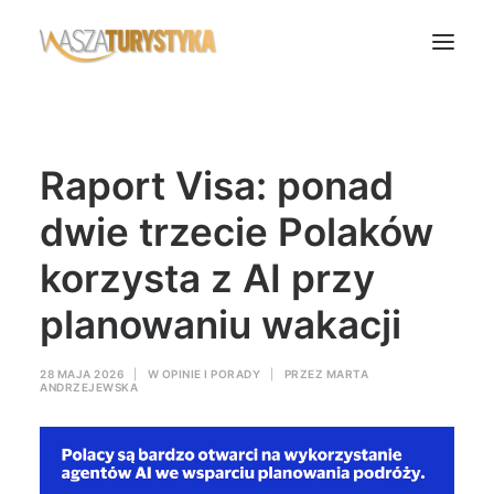
Księga wspomnień
Raport Visa: ponad
Biura podróży
Transport
dwie trzecie Polaków
Noclegi
korzysta z AI przy
Polska
planowaniu wakacji
Świat
Podcasty
28 MAJA 2026
|
W
OPINIE I PORADY
|
PRZEZ
MARTA
ANDRZEJEWSKA
Rok Kobiet
Wasze Podróże