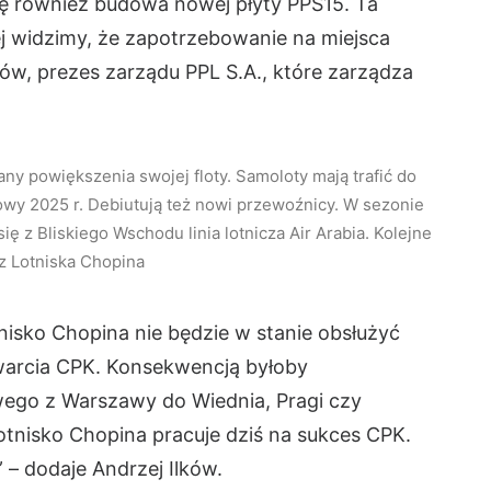
ę również budowa nowej płyty PPS15. Ta
j widzimy, że zapotrzebowanie na miejsca
ków, prezes zarządu PPL S.A., które zarządza
ny powiększenia swojej floty. Samoloty mają trafić do
owy 2025 r. Debiutują też nowi przewoźnicy. W sezonie
 z Bliskiego Wschodu linia lotnicza Air Arabia. Kolejne
 z Lotniska Chopina
nisko Chopina nie będzie w stanie obsłużyć
warcia CPK. Konsekwencją byłoby
wego z Warszawy do Wiednia, Pragi czy
otnisko Chopina pracuje dziś na sukces CPK.
 – dodaje Andrzej Ilków.