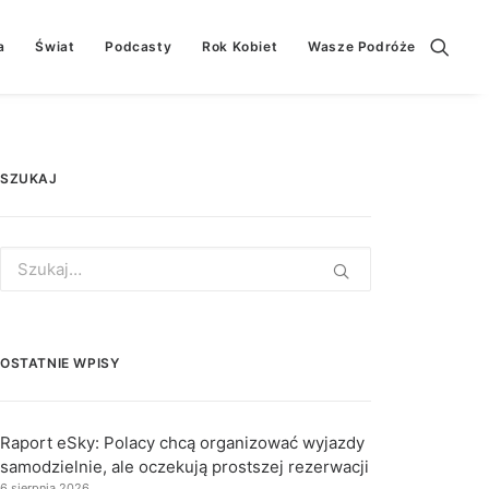
a
Świat
Podcasty
Rok Kobiet
Wasze Podróże
SZUKAJ
Search
for:
OSTATNIE WPISY
Raport eSky: Polacy chcą organizować wyjazdy
samodzielnie, ale oczekują prostszej rezerwacji
6 sierpnia 2026