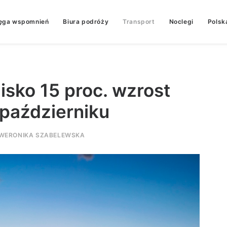
ęga wspomnień
Biura podróży
Transport
Noclegi
Polsk
isko 15 proc. wzrost
 październiku
WERONIKA SZABELEWSKA