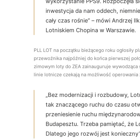
wykorzystanie PPS9. Rozpoczęła si
inwestycja da nam oddech, niemnie
cały czas rośnie” – mówi Andrzej Il
Lotniskiem Chopina w Warszawie.
PLL LOT na początku bieżącego roku ogłosiły pla
przewoźnika najpóźniej do końca pierwszej poł
zimowym loty do ZEA zainauguruje wywodząca się
linie lotnicze czekają na możliwość operowania
„Bez modernizacji i rozbudowy, Lot
tak znaczącego ruchu do czasu ot
przeniesienie ruchu międzynarodo
Budapesztu. Trzeba pamiętać, że L
Dlatego jego rozwój jest konieczny”