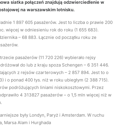
owa siatka połączeń znajdują odzwierciedlenie w
stojowej na warszawskim lotnisku.
adnie 1 897 605 pasażerów. Jest to liczba o prawie 200
oc. więcej w odniesieniu rok do roku (1 655 683).
ziernika – 68 883. Łącznie od początku roku ze
asażerów.
 trzecie pasażerów (11 720 226) wybierało rejsy
odróżował do lub z kraju spoza Schengen – 6 351 446.
ających z rejsów czarterowych – 2 857 894. Jest to o
3) i o ponad 400 tys. niż w roku ubiegłym (2 388 715).
rów podróżujących liniami niskokosztowymi. Przez
odprawiło 4 313827 pasażerów – o 1,5 mln więcej niż w
u.
rniejsze były Londyn, Paryż i Amsterdam. W ruchu
a, Marsa Alam i Hurghada