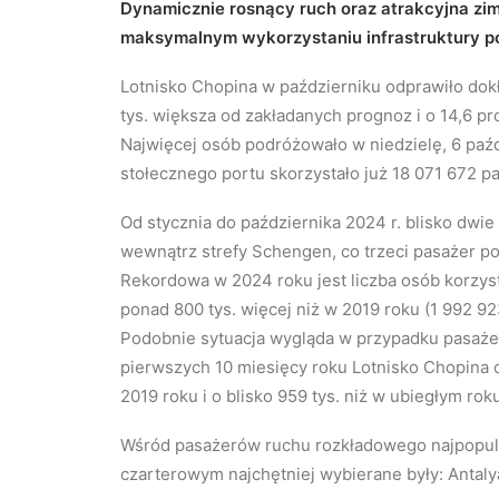
Dynamicznie rosnący ruch oraz atrakcyjna zim
maksymalnym wykorzystaniu infrastruktury po
Lotnisko Chopina w październiku odprawiło dokł
tys. większa od zakładanych prognoz i o 14,6 pr
Najwięcej osób podróżowało w niedzielę, 6 paźd
stołecznego portu skorzystało już 18 071 672 p
Od stycznia do października 2024 r. blisko dwie
wewnątrz strefy Schengen, co trzeci pasażer p
Rekordowa w 2024 roku jest liczba osób korzyst
ponad 800 tys. więcej niż w 2019 roku (1 992 92
Podobnie sytuacja wygląda w przypadku pasaże
pierwszych 10 miesięcy roku Lotnisko Chopina 
2019 roku i o blisko 959 tys. niż w ubiegłym rok
Wśród pasażerów ruchu rozkładowego najpopula
czarterowym najchętniej wybierane były: Antaly