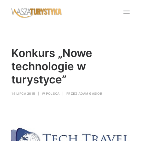
Księga wspomnień
Konkurs „Nowe
Biura podróży
Transport
technologie w
Noclegi
turystyce”
Polska
Świat
14 LIPCA 2015
|
W
POLSKA
|
PRZEZ
ADAM GĄSIOR
Podcasty
Rok Kobiet
Wasze Podróże