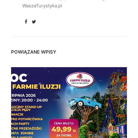
WaszaTurystyka.pl
POWIĄZANE WPISY