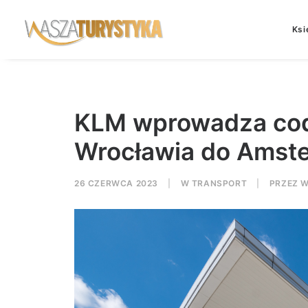
Ksi
KLM wprowadza cod
Wrocławia do Amst
26 CZERWCA 2023
|
W
TRANSPORT
|
PRZEZ
W