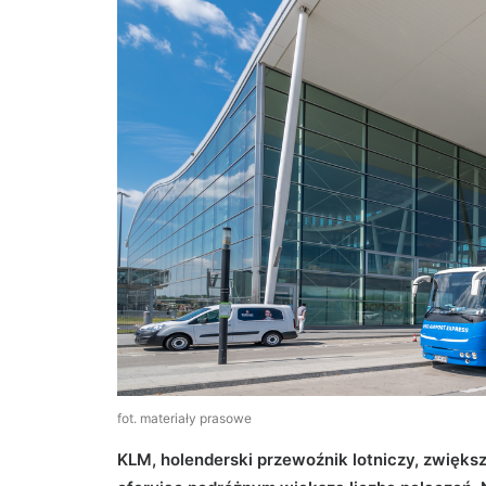
fot. materiały prasowe
KLM, holenderski przewoźnik lotniczy, zwięks