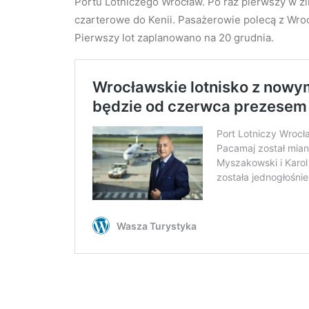
Portu Lotniczego Wrocław. Po raz pierwszy w z
czarterowe do Kenii. Pasażerowie polecą z Wr
Pierwszy lot zaplanowano na 20 grudnia.