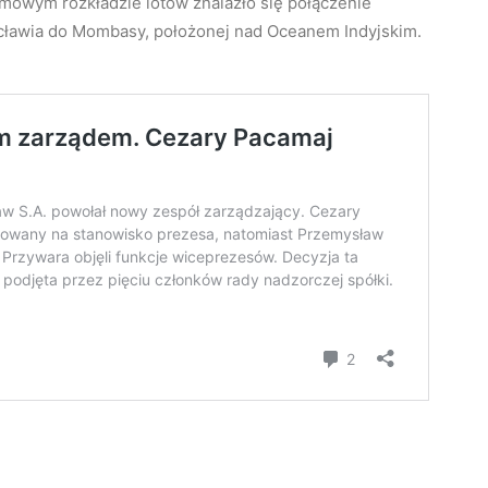
imowym rozkładzie lotów znalazło się połączenie
ocławia do Mombasy, położonej nad Oceanem Indyjskim.