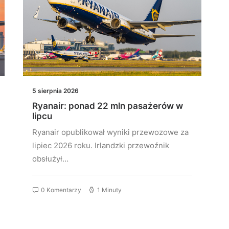
5 sierpnia 2026
4
Ryanair: ponad 22 mln pasażerów w
T
lipcu
z
Ryanair opublikował wyniki przewozowe za
L
lipiec 2026 roku. Irlandzki przewoźnik
r
obsłużył…
0 Komentarzy
1 Minuty