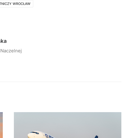
TNICZY WROCŁAW
ska
 Naczelnej