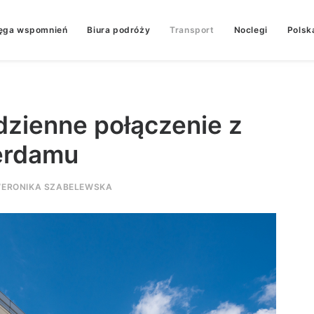
ęga wspomnień
Biura podróży
Transport
Noclegi
Polsk
zienne połączenie z
erdamu
ERONIKA SZABELEWSKA