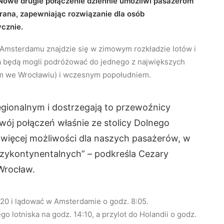
 Nowe drugie połączenie dziennie umożliwi pasażerom
 rana, zapewniając rozwiązanie dla osób
ycznie.
Amsterdamu znajdzie się w zimowym rozkładzie lotów i
a będą mogli podróżować do jednego z największych
m we Wrocławiu) i wczesnym popołudniem.
egionalnym i dostrzegają to przewoźnicy
zwój połączeń właśnie ze stolicy Dolnego
 więcej możliwości dla naszych pasażerów, w
zykontynentalnych” – podkreśla Cezary
Wrocław.
:20 i lądować w Amsterdamie o godz. 8:05.
 lotniska na godz. 14:10, a przylot do Holandii o godz.