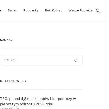
a
Świat
Podcasty
Rok Kobiet
Wasze Podróże
SZUKAJ
Search
for:
OSTATNIE WPISY
TFG: ponad 4,8 mln klientów biur podróży w
pierwszym półroczu 2026 roku
7 sierpnia 2026