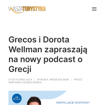
Księga wspomnień
Grecos i Dorota
Biura podróży
Transport
Wellman zapraszają
Noclegi
na nowy podcast o
Polska
Grecji
Świat
Podcasty
31 STYCZNIA 2024
|
W
BIURA
,
PRESS RELEASE
|
PRZEZ
WERONIKA SZABELEWSKA
Rok Kobiet
Wasze Podróże