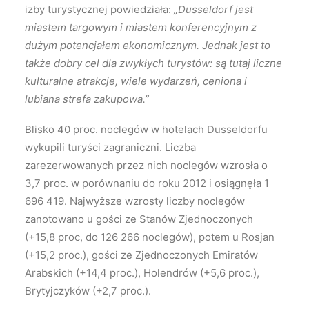
izby turystycznej
powiedziała:
„Dusseldorf jest
miastem targowym i miastem konferencyjnym z
dużym potencjałem ekonomicznym. Jednak jest to
także dobry cel dla zwykłych turystów: są tutaj liczne
kulturalne atrakcje, wiele wydarzeń, ceniona i
lubiana strefa zakupowa.”
Blisko 40 proc. noclegów w hotelach Dusseldorfu
wykupili turyści zagraniczni. Liczba
zarezerwowanych przez nich noclegów wzrosła o
3,7 proc. w porównaniu do roku 2012 i osiągnęła 1
696 419. Najwyższe wzrosty liczby noclegów
zanotowano u gości ze Stanów Zjednoczonych
(+15,8 proc, do 126 266 noclegów), potem u Rosjan
(+15,2 proc.), gości ze Zjednoczonych Emiratów
Arabskich (+14,4 proc.), Holendrów (+5,6 proc.),
Brytyjczyków (+2,7 proc.).