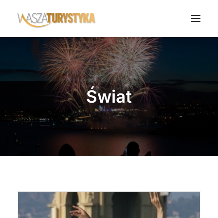
Księga wspomnień
Biura podróży
Świat
Transport
Noclegi
Polska
Świat
Podcasty
Rok Kobiet
Wasze Podróże