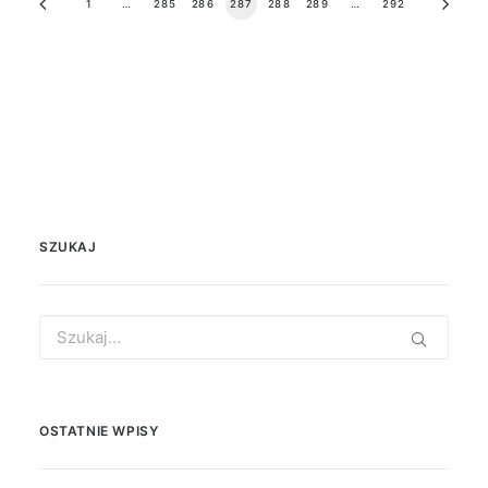
1
…
285
286
287
288
289
…
292
SZUKAJ
Search
for:
OSTATNIE WPISY