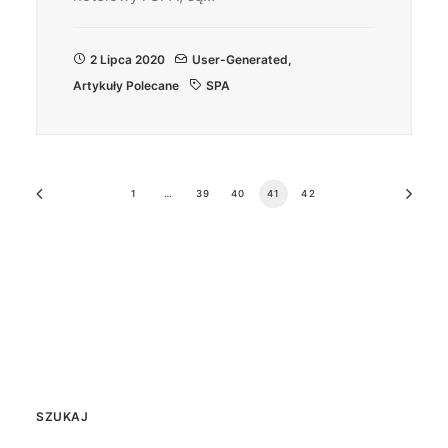
2 Lipca 2020
User-Generated
,
Artykuły Polecane
SPA
1
…
39
40
41
42
SZUKAJ