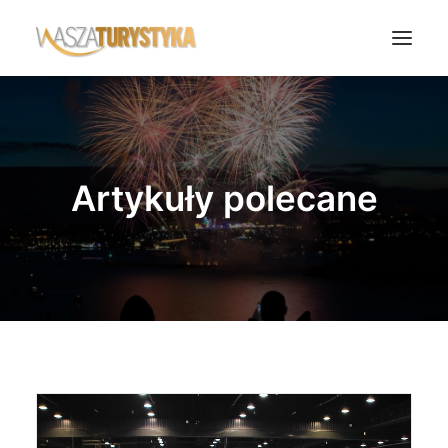
Księga wspomnień
Biura podróży
Artykuły polecane
Transport
Noclegi
Polska
Świat
Podcasty
Rok Kobiet
Wasze Podróże