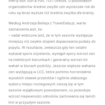
oferty biur Sun & Fun, TUI i Grecos. U pozostałych
organizatorów średnie zwyżki cen wycieczek rok do
roku są teraz wyższe niż średnia zwyżka dla branży.
Według Andrzeja Betleja z TravelData.pl, warte
zaznaczenia jest, że:
– nadal widoczne jest, że w tym sezonie występuje
mniejszy niż zwykle stopień dopasowania podaży do
popytu. W rezultacie, zwłaszcza gdy ten ostatni
wykazał spore ożywienie, wystąpił spory wzrost cen
na niektórych kierunkach i generalny wzrost ich
wahań w biurach podróży. Jeszcze większe wahania
cen występują w LCC, które pomimo horrendalnie
wysokich stawek przelotów i ogólnie słabszego
wyboru miejsc noclegowych cieszą się w tym
sezonie wyjątkowym powodzeniem, co powoduje
wzrost niepewności odnośnie zachowania się tanich
linii w przyszłym sezonie.