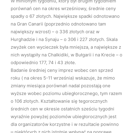
W minionym tygodniu, który był drugim tygodniem
porównań cen na okres wrześniowy, średnie ceny
spadły o 67 złotych. Największe spadki odnotowano
na Gran Canarii (poprzednio odnotowano tam
największy wzrost) – o 336 złotych oraz w
Hurghadzie i na Synaju – o 306 i 227 złotych. Skala
zwyżek cen wycieczek była mniejsza, a największe z
nich wystąpiły na Chalkidiki, w Bułgarii i na Krecie – o
odpowiednio 177, 74 i 43 złote.
Badanie średniej ceny imprez wobec cen sprzed
roku ( na okres 5-11 września) wskazuje, że mimo
zmiany miesiąca porównań nadal pozostają one
wyższe wobec poziomu ubiegłorocznego, tym razem
o 106 złotych. Kształtowanie się tegorocznych
średnich cen w okresie ostatnich sześciu tygodni
wyraźnie powyżej poziomów ubiegłorocznych jest
dla organizatorów korzystne i w rezultacie powinno
u niektórych z nich istotnie wpłynąć na poprawę