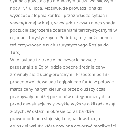
sytuacja powstała po nieudanym puczu wojskowym z
nocy 15/16 lipca. Możliwe, że prowadzi ona do
wyższego stopnia kontroli przez władze sytuacji
wewnętrznej w kraju, w związku z czym nieco spada
poczucie zagrożenia zdarzeniami terrorystycznymi w
rejonach turystycznych. Podobną rolę może pełnić
też przywrócenie ruchu turystycznego Rosjan do
Turcji.
W tej sytuacji z trzeciej na czwartą pozycję
przesunął się Egipt, gdzie obecne średnie ceny
zrównały się z ubiegłorocznymi. Przedtem po 13-
procentowej dewaluacji egipskiego funta w połowie
marca ceny na tym kierunku przez dłuższy czas
przebywały poniżej poziomów ubiegłorocznych, a
przed dewaluacją były zwykle wyższe o kilkadziesiąt
złotych. W ostatnim okresie coraz bardzie
prawdopodobna staje się kolejna dewaluacja
egipskiej waluty, która powinna otworzyć możliwości