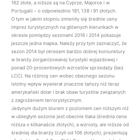
162 złote, a niższe są na Cyprze, Majorce i w
Portugalii – o odpowiednio 181, 138 i 91 złotych.
O tym w jakim stopniu zmieniły się średnie ceny
imprez turystycznych na głównych kierunkach w
okresie pomiędzy sezonami 2016 i 2014 pokazuje
jeszcze jedna mapka. Należy przy tym zaznaczyć, że
sezon 2014 był okresem bardzo dobrej koniunktury
w branży zorganizowanej turystyki wyjazdowej i
ponad 20-procentowych wzrostów sprzedaży (bez
LCC). Na różnicę cen wobec obecnego sezonu
istotny wpływ wywierał znacznie tańszy niż teraz
amerykański dolar i brak obaw turystów związanych
z zagrożeniem terrorystycznym.
Jedynym dużym biurem z poziomem cen niższym niż
w ubiegłym sezonie jest obecnie Itaka (średnia cena
niższa o kilkanaście złotych), a wzrosty, ale niższe od
średniej dla branży (czyli od 106 złotych), prezentują