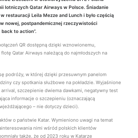
inii lotniczych Qatar Airways w Polsce. Śniadanie
w restauracji Leila Mezze and Lunch i było częścią
i w nowej, postpandemicznej rzeczywistości
back to action”.
 połączeń QR dostępną dzięki wznowionemu,
flotę Qatar Airways należącą do najmłodszych na
sę podróży, w której dzięki przesuwnym panelom
odziny czy spotkania służbowe na pokładzie. Wyjaśnione
n arrival, szczepienie dwiema dawkami, negatywny test
ająca informacje o szczepieniu (oznaczającą
jeżdżającego – nie dotyczy dzieci).
faktów o państwie Katar. Wymieniono uwagi na temat
zainteresowania nimi wśród polskich klientów
pomniały także, że od 2023 roku w Katarze