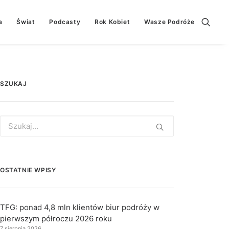
a
Świat
Podcasty
Rok Kobiet
Wasze Podróże
SZUKAJ
Search
for:
OSTATNIE WPISY
TFG: ponad 4,8 mln klientów biur podróży w
pierwszym półroczu 2026 roku
7 sierpnia 2026