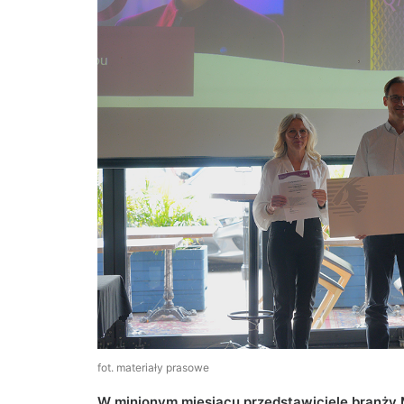
fot. materiały prasowe
W minionym miesiącu przedstawiciele branży 