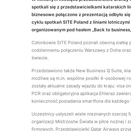
spotkali się z przedstawicielkami katarskich l
biznesowe połączone z prezentacją odbyło się 
cyklu spotkań SITE Poland z liniami lotniczym
organizowanym pod hasłem „Back to business, 
Członkowie SITE Poland poznali obecną siatkę
codziennemu połączeniu Warszawy z Doha oraz 
świecie.
Przedstawiono także New Business Q Suite, kla
możliwe są m.in. wspólne posiłki 4-osobowej r
zostały aktualne zasady wjazdu do kraju: visa o
PCR oraz obligatoryjna aplikacja Ehteraz zawier
konieczność posiadania smartfona dla każdego w
Uczestnicy usłyszeli wiele nieznanych szerzej 
organizacji Mistrzostw Świata w piłce nożnej i 
firmowych. Przedstawicielki Qatar Airways przy