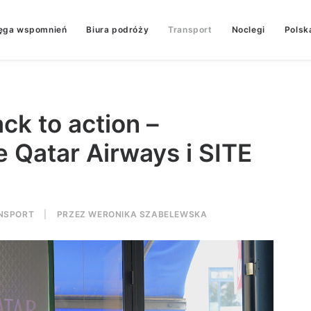
ęga wspomnień
Biura podróży
Transport
Noclegi
Polsk
ck to action –
 Qatar Airways i SITE
NSPORT
|
PRZEZ
WERONIKA SZABELEWSKA