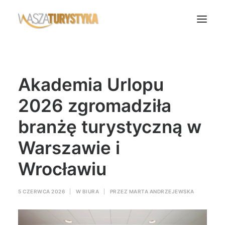
Księga wspomnień
Akademia Urlopu
Biura podróży
Transport
2026 zgromadziła
Noclegi
branżę turystyczną w
Polska
Warszawie i
Świat
Wrocławiu
Podcasty
Rok Kobiet
5 CZERWCA 2026
|
W
BIURA
|
PRZEZ
MARTA ANDRZEJEWSKA
Wasze Podróże