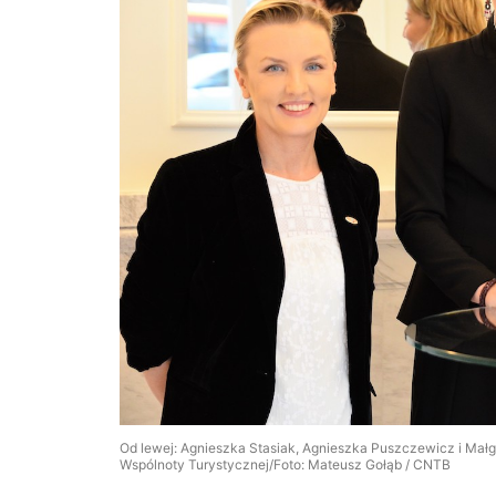
Od lewej: Agnieszka Stasiak, Agnieszka Puszczewicz i Mał
Wspólnoty Turystycznej/Foto: Mateusz Gołąb / CNTB