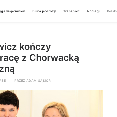
ęga wspomnień
Biura podróży
Transport
Noclegi
Polsk
wicz kończy
pracę z Chorwacką
czną
ASE
|
PRZEZ
ADAM GĄSIOR