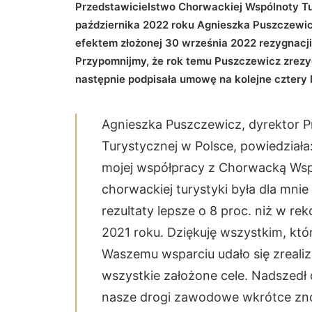
Przedstawicielstwo Chorwackiej Wspólnoty Tur
października 2022 roku Agnieszka Puszczewicz 
efektem złożonej 30 września 2022 rezygnacji 
Przypomnijmy, że rok temu Puszczewicz zrezy
następnie podpisała umowę na kolejne cztery l
Agnieszka Puszczewicz, dyrektor P
Turystycznej w Polsce, powiedział
mojej współpracy z Chorwacką Wspó
chorwackiej turystyki była dla mn
rezultaty lepsze o 8 proc. niż w r
2021 roku. Dziękuję wszystkim, którz
Waszemu wsparciu udało się zrealiz
wszystkie założone cele. Nadszed
nasze drogi zawodowe wkrótce zno