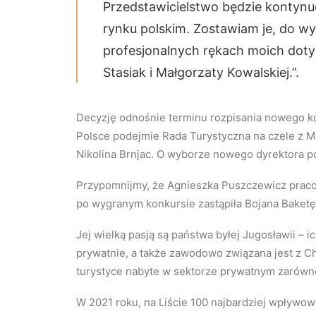
Przedstawicielstwo będzie kontyn
rynku polskim. Zostawiam je, do w
profesjonalnych rękach moich dot
Stasiak i Małgorzaty Kowalskiej.”.
Decyzję odnośnie terminu rozpisania nowego k
Polsce podejmie Rada Turystyczna na czele z Min
Nikolina Brnjac. O wyborze nowego dyrektora 
Przypomnijmy, że Agnieszka Puszczewicz pracow
po wygranym konkursie zastąpiła Bojana Baketę
Jej wielką pasją są państwa byłej Jugosławii – ic
prywatnie, a także zawodowo związana jest z C
turystyce nabyte w sektorze prywatnym zarówno 
W 2021 roku, na Liście 100 najbardziej wpływo