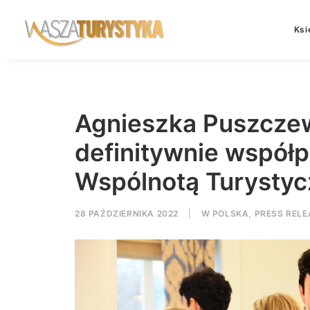
Ksi
Agnieszka Puszcze
definitywnie współ
Wspólnotą Turysty
28 PAŹDZIERNIKA 2022
|
W
POLSKA
,
PRESS RELE