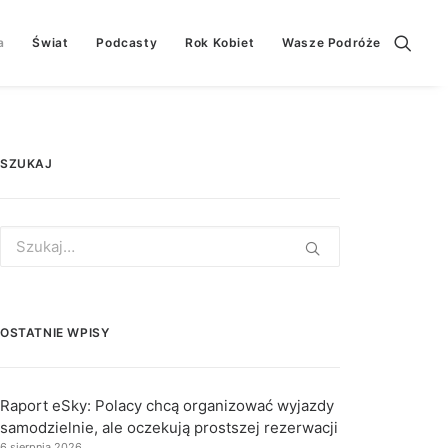
a
Świat
Podcasty
Rok Kobiet
Wasze Podróże
SZUKAJ
Search
for:
OSTATNIE WPISY
Raport eSky: Polacy chcą organizować wyjazdy
samodzielnie, ale oczekują prostszej rezerwacji
6 sierpnia 2026