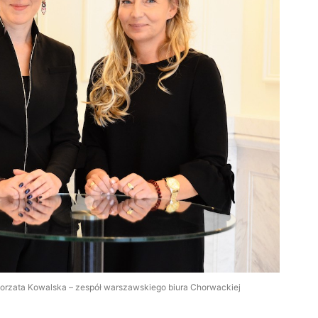
gorzata Kowalska – zespół warszawskiego biura Chorwackiej