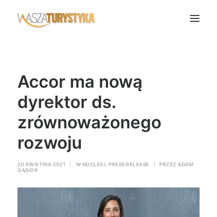
Księga wspomnień
Accor ma nową
Biura podróży
Transport
dyrektor ds.
Noclegi
zrównoważonego
Polska
rozwoju
Świat
Podcasty
20 KWIETNIA 2021
|
W
NOCLEGI
,
PRESS RELEASE
|
PRZEZ
ADAM
GĄSIOR
Rok Kobiet
Wasze Podróże