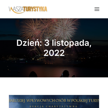
Księga wspomnień
Biura podróży
Dzień: 3 listopada,
Transport
2022
Noclegi
Polska
Świat
Podcasty
Rok Kobiet
Wasze Podróże