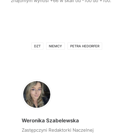
znajomym wynosi +66 w skali od -100 do +100.
DZT
NIEMCY
PETRA HEDORFER
Weronika Szabelewska
Zastępczyni Redaktorki Naczelnej